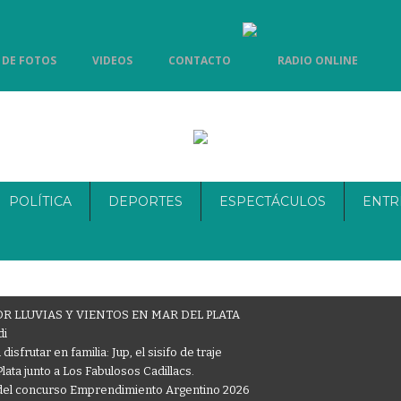
 DE FOTOS
VIDEOS
CONTACTO
RADIO ONLINE
POLÍTICA
DEPORTES
ESPECTÁCULOS
ENTR
R LLUVIAS Y VIENTOS EN MAR DEL PLATA
di
isfrutar en familia: Jup, el sisifo de traje
ata junto a Los Fabulosos Cadillacs.
al del concurso Emprendimiento Argentino 2026