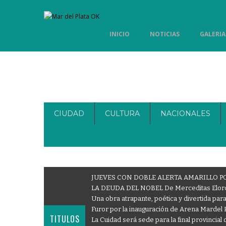
INICIO
NOTICIAS
GALERIA
CIUDAD
CULTURA
NACIONALES
JUEVES CON DOBLE ALERTA AMARILLO PO
LA DEUDA DEL NOBEL De Merceditas Elor
Una obra atrapante, poética y divertida para d
Furor por la inauguración de Arena Mardel Pl
TITULOS
La Cuidad será sede para la final provinci