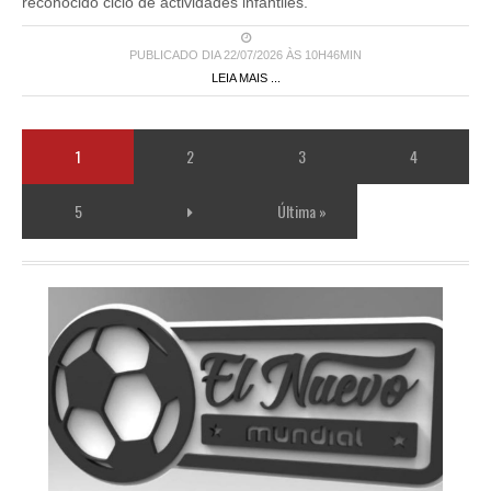
reconocido ciclo de actividades infantiles.
PUBLICADO DIA 22/07/2026 ÀS 10H46MIN
LEIA MAIS ...
1
2
3
4
5
Última »