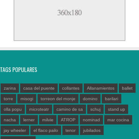
TAGS POPULARES
zarina
casa del puente
collantes
Allanamientos
ballet
torre
misogi
torreon del monje
domino
barilari
olla popu
microteatr
camino de sa
schuj
stand up
nacha
lerner
milvie
ATROP
nominad
mar cocina
jay wheeler
el flaco pailo
tenor
jubilados