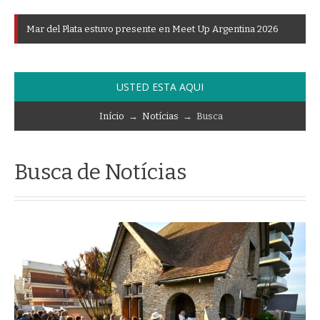
M
a
r
d
e
l
P
l
a
t
a
e
s
t
u
v
o
p
r
e
s
e
n
t
e
e
n
M
e
e
t
U
p
A
r
g
e
n
t
i
n
a
2
0
2
6
USTED ESTA AQUI
Início
→
Notícias
→ Busca
Busca de Notícias