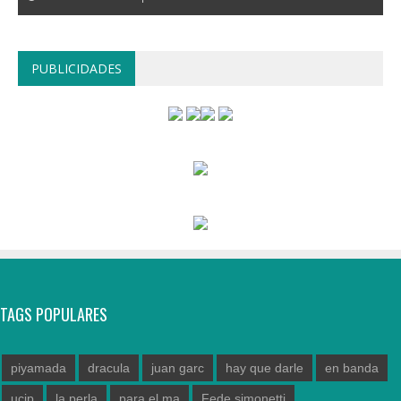
PUBLICIDADES
TAGS POPULARES
piyamada
dracula
juan garc
hay que darle
en banda
ucip
la perla
para el ma
Fede simonetti