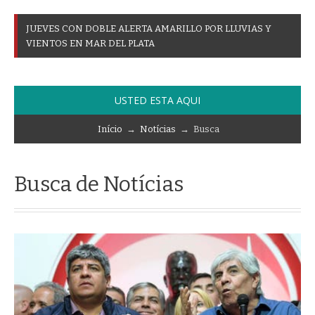
J
U
E
V
E
S
C
O
N
D
O
B
L
E
A
L
E
R
T
A
A
M
A
R
I
L
L
O
P
O
R
L
L
U
V
I
A
S
Y
V
I
E
N
T
O
S
E
N
M
A
R
D
E
L
P
L
A
T
A
USTED ESTA AQUI
Início
→
Notícias
→ Busca
Busca de Notícias