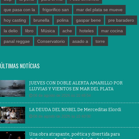
que pasa con la
frigorifico san
mar del plata se mueve
hoy casting
brunella
polina
gaspar bene
pre baradero
la delio
libro
Música
ache
hoteles
mar cocina
panal reggae
Conservatorio
asado a
torre
ÚLTIMAS NOTÍCIAS
JUEVES CON DOBLE ALERTA AMARILLO POR
LLUVIAS Y VIENTOS EN MAR DEL PLATA
06 de agosto de 2026 às 10:46:54
LA DEUDA DEL NOBEL De Merceditas Elordi
06 de agosto de 2026 às 10:40:00
Una obra atrapante, poética y divertida para