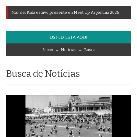
M
a
r
d
e
l
P
l
a
t
a
e
s
t
u
v
o
p
r
e
s
e
n
t
e
e
n
M
e
e
t
U
p
A
r
g
e
n
t
i
n
a
2
0
2
6
USTED ESTA AQUI
Início
→
Notícias
→ Busca
Busca de Notícias