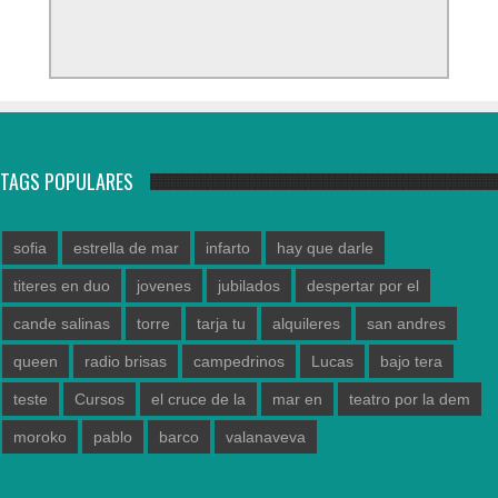
TAGS POPULARES
sofia
estrella de mar
infarto
hay que darle
titeres en duo
jovenes
jubilados
despertar por el
cande salinas
torre
tarja tu
alquileres
san andres
queen
radio brisas
campedrinos
Lucas
bajo tera
teste
Cursos
el cruce de la
mar en
teatro por la dem
moroko
pablo
barco
valanaveva