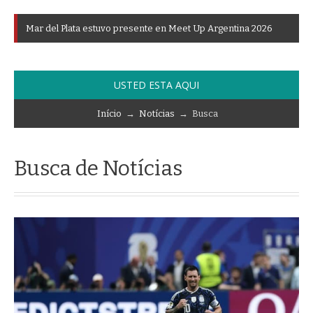
M
a
r
d
e
l
P
l
a
t
a
e
s
t
u
v
o
p
r
e
s
e
n
t
e
e
n
M
e
e
t
U
p
A
r
g
e
n
t
i
n
a
2
0
2
6
USTED ESTA AQUI
Início
→
Notícias
→ Busca
Busca de Notícias