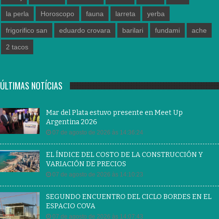
la perla
Horoscopo
fauna
larreta
yerba
frigorifico san
eduardo crovara
barilari
fundami
ache
2 tacos
ÚLTIMAS NOTÍCIAS
Mar del Plata estuvo presente en Meet Up
Argentina 2026
07 de agosto de 2026 às 14:36:24
EL ÍNDICE DEL COSTO DE LA CONSTRUCCIÓN Y
VARIACIÓN DE PRECIOS
07 de agosto de 2026 às 14:10:23
SEGUNDO ENCUENTRO DEL CICLO BORDES EN EL
ESPACIO COVA
07 de agosto de 2026 às 14:07:43