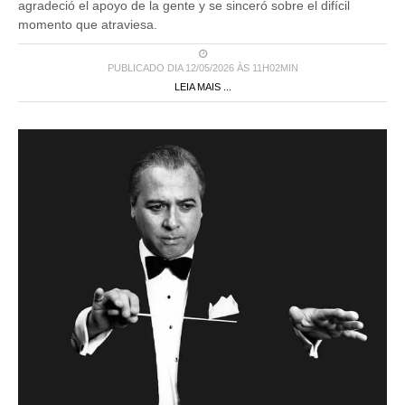
agradeció el apoyo de la gente y se sinceró sobre el difícil
momento que atraviesa.
PUBLICADO DIA 12/05/2026 ÀS 11H02MIN
LEIA MAIS ...