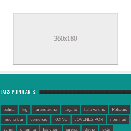
TAGS POPULARES
polina
frig
furundarena
tarja tu
falla valenc
Policiais
mucho bar
comercio
KOINO
JOVENES POR
nominad
schuj
dinamita
los charr
sirena
divina
oktu