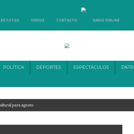
 DE FOTOS
VIDEOS
CONTACTO
RADIO ONLINE
POLÍTICA
DEPORTES
ESPECTÁCULOS
ENTR
u
l
t
u
r
a
l
p
a
r
a
a
g
o
s
t
o