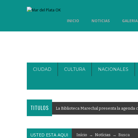
INICIO
NOTICIAS
GALERIA
CIUDAD
CULTURA
NACIONALES
TITULOS
L
a
B
i
b
l
i
o
t
e
c
a
M
a
r
e
c
h
a
l
p
r
e
s
e
n
t
a
l
a
a
g
e
n
d
a
c
USTED ESTA AQUI
Início
→
Notícias
→ Busca