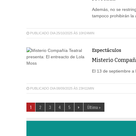
Además, no se restring
tampoco prohibirán la 
PUBLICADO DIA 25/10/2025 ÀS 10H24MIN
Espectáculos
Misterio Compañía
El 13 de septiembre a 
PUBLICADO DIA 08/09/2025 ÀS 23H11MIN
1
2
3
4
5
Última »