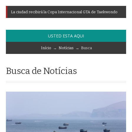
L
a
c
i
u
d
a
d
r
e
c
i
b
i
r
á
l
a
C
o
p
a
I
n
t
e
r
n
a
c
i
o
n
a
l
G
T
A
d
e
T
a
e
k
w
o
n
d
o
USTED ESTA AQUI
Início
→
Notícias
→ Busca
Busca de Notícias