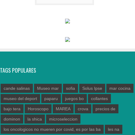
TAGS POPULARES
cande salinas
Museo mar
sofia
Solus Ipse
mar cocina
museo del deport
paparu
juegos bo
collantes
bajo tera
Horoscopo
MAREA
crova
precios de
dominon
la shica
microseleccion
los oncologicos no mueren por covid, es por las ba
les na