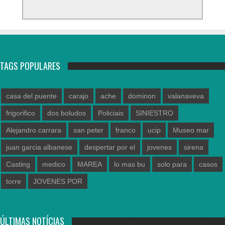
TAGS POPULARES
casa del puente
carajo
ache
dominon
valanaveva
frigorifico
dos boludos
Policiais
SINIESTRO
Alejandro carrara
san peter
franco
ucip
Museo mar
juan garcia albanese
despertar por el
jovenes
sirena
Casting
medico
MAREA
lo mas bu
solo para
casos
torre
JOVENES POR
ÚLTIMAS NOTÍCIAS