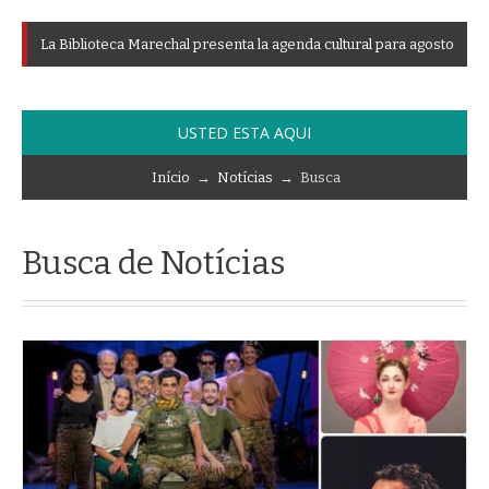
L
a
B
i
b
l
i
o
t
e
c
a
M
a
r
e
c
h
a
l
p
r
e
s
e
n
t
a
l
a
a
g
e
n
d
a
c
u
l
t
u
r
a
l
p
a
r
a
a
g
o
s
t
o
USTED ESTA AQUI
Início
→
Notícias
→ Busca
Busca de Notícias