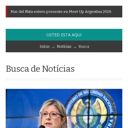
M
a
r
d
e
l
P
l
a
t
a
e
s
t
u
v
o
p
r
e
s
e
n
t
e
e
n
M
e
e
t
U
p
A
r
g
e
n
t
i
n
a
2
0
2
6
USTED ESTA AQUI
Início
→
Notícias
→ Busca
Busca de Notícias