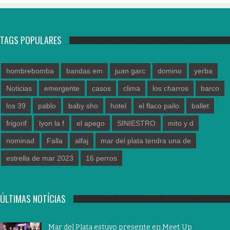
TAGS POPULARES
hombrebomba
bandas em
juan garc
domino
yerba
Noticias
emergente
casos
clima
los charros
barco
los 39
pablo
baby sho
hotel
el flaco pailo
ballet
frigorif
lyon la f
el apego
SINIESTRO
mito y d
nominad
Falla
alfaj
mar del plata tendra una de
estrella de mar 2023
16 perros
ÚLTIMAS NOTÍCIAS
Mar del Plata estuvo presente en Meet Up