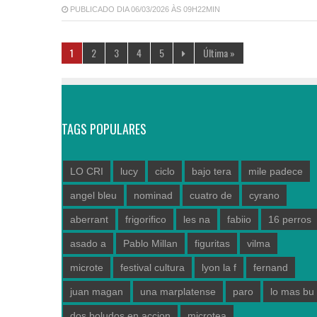
PUBLICADO DIA 06/03/2026 ÀS 09H22MIN
1
2
3
4
5
Última »
TAGS POPULARES
LO CRI
lucy
ciclo
bajo tera
mile padece
angel bleu
nominad
cuatro de
cyrano
aberrant
frigorifico
les na
fabiio
16 perros
asado a
Pablo Millan
figuritas
vilma
microte
festival cultura
lyon la f
fernand
juan magan
una marplatense
paro
lo mas bu
dos boludos en accion
microtea