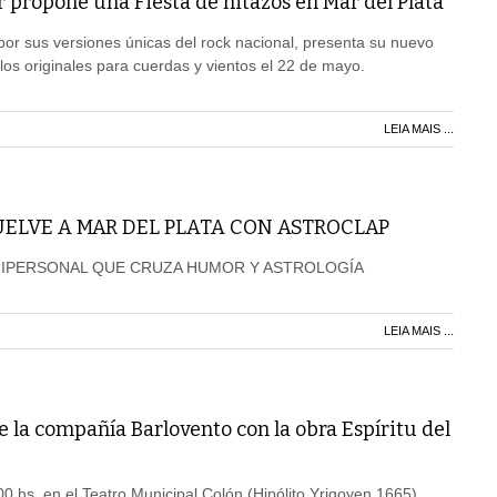
 propone una Fiesta de hitazos en Mar del Plata
or sus versiones únicas del rock nacional, presenta su nuevo
los originales para cuerdas y vientos el 22 de mayo.
LEIA MAIS ...
ELVE A MAR DEL PLATA CON ASTROCLAP
NIPERSONAL QUE CRUZA HUMOR Y ASTROLOGÍA
LEIA MAIS ...
 la compañía Barlovento con la obra Espíritu del
:00 hs, en el Teatro Municipal Colón (Hipólito Yrigoyen 1665)