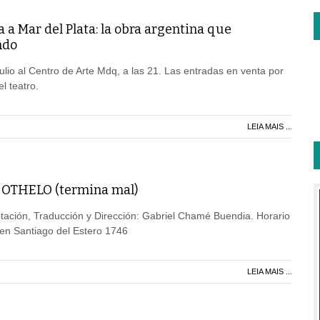
a a Mar del Plata: la obra argentina que
ndo
ulio al Centro de Arte Mdq, a las 21. Las entradas en venta por
l teatro.
LEIA MAIS ...
 OTHELO (termina mal)
ación, Traducción y Dirección: Gabriel Chamé Buendia. Horario
 en Santiago del Estero 1746
LEIA MAIS ...