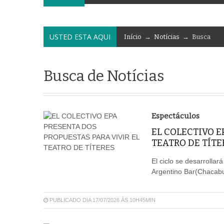
USTED ESTA AQUI
Início
→
Notícias
→ Busca
Busca de Notícias
Espectáculos
EL COLECTIVO E
TEATRO DE TÍTE
El ciclo se desarrollará
Argentino Bar(Chacab
PUBLICADO DIA 17/07/2026 ÀS 10H45MIN