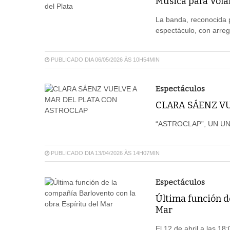
Música para Volar
La banda, reconocida p
espectáculo, con arreg
PUBLICADO DIA 06/05/2026 ÀS 10H54MIN
Espectáculos
CLARA SÁENZ VU
“ASTROCLAP”, UN U
PUBLICADO DIA 13/04/2026 ÀS 14H07MIN
Espectáculos
Última función de
Mar
El 12 de abril a las 18