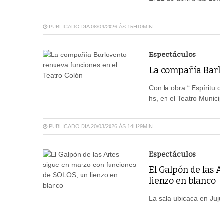
PUBLICADO DIA 08/04/2026 ÀS 15H10MIN
Espectáculos
La compañía Barl
Con la obra “ Espíritu 
hs, en el Teatro Munici
PUBLICADO DIA 20/03/2026 ÀS 14H29MIN
Espectáculos
El Galpón de las
lienzo en blanco
La sala ubicada en Juj