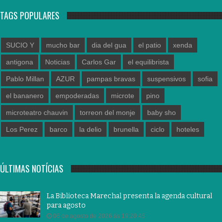
TAGS POPULARES
SUCIO Y
mucho bar
dia del gua
el patio
xenda
antigona
Noticias
Carlos Gar
el equilibrista
Pablo Millan
AZUR
pampas bravas
suspensivos
sofia
el bananero
empoderadas
microte
pino
microteatro chauvin
torreon del monje
baby sho
Los Perez
barco
la delio
brunella
ciclo
hoteles
ÚLTIMAS NOTÍCIAS
La Biblioteca Marechal presenta la agenda cultural
para agosto
06 de agosto de 2026 às 19:20:45