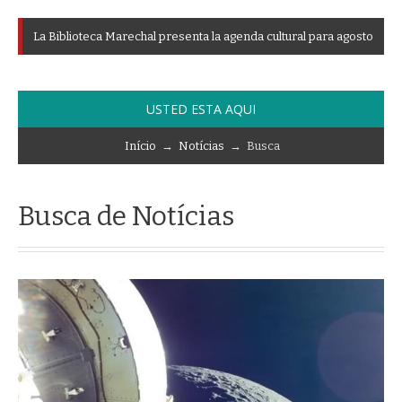
L
a
B
i
b
l
i
o
t
e
c
a
M
a
r
e
c
h
a
l
p
r
e
s
e
n
t
a
l
a
a
g
e
n
d
a
c
u
l
t
u
r
a
l
p
a
r
a
a
g
o
s
t
o
USTED ESTA AQUI
Início
→
Notícias
→ Busca
Busca de Notícias