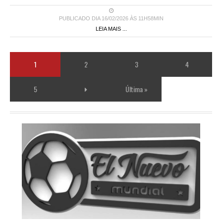
PUBLICADO DIA 16/02/2026 ÀS 11H58MIN
LEIA MAIS ...
1
2
3
4
5
Última »