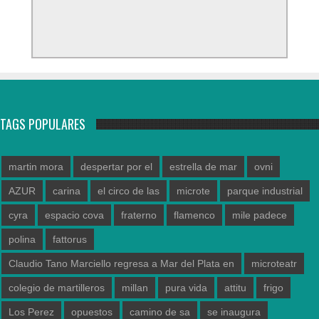
TAGS POPULARES
martin mora
despertar por el
estrella de mar
ovni
AZUR
carina
el circo de las
microte
parque industrial
cyra
espacio cova
fraterno
flamenco
mile padece
polina
fattorus
Claudio Tano Marciello regresa a Mar del Plata en
microteatr
colegio de martilleros
millan
pura vida
attitu
frigo
Los Perez
opuestos
camino de sa
se inaugura