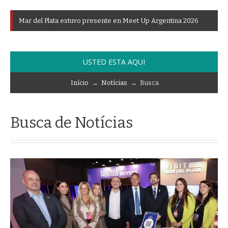
M
a
r
d
e
l
P
l
a
t
a
e
s
t
u
v
o
p
r
e
s
e
n
t
e
e
n
M
e
e
t
U
p
A
r
g
e
n
t
i
n
a
2
0
2
6
USTED ESTA AQUI
Início
→
Notícias
→ Busca
Busca de Notícias