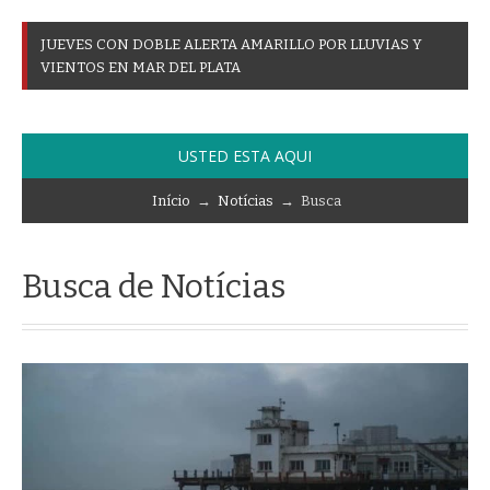
J
U
E
V
E
S
C
O
N
D
O
B
L
E
A
L
E
R
T
A
A
M
A
R
I
L
L
O
P
O
R
L
L
U
V
I
A
S
Y
V
I
E
N
T
O
S
E
N
M
A
R
D
E
L
P
L
A
T
A
USTED ESTA AQUI
Início
→
Notícias
→ Busca
Busca de Notícias