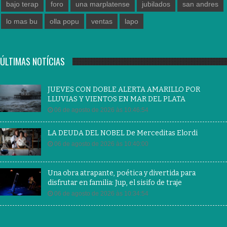
bajo terap
foro
una marplatense
jubilados
san andres
lo mas bu
olla popu
ventas
lapo
ÚLTIMAS NOTÍCIAS
JUEVES CON DOBLE ALERTA AMARILLO POR
LLUVIAS Y VIENTOS EN MAR DEL PLATA
06 de agosto de 2026 às 10:46:54
LA DEUDA DEL NOBEL De Merceditas Elordi
06 de agosto de 2026 às 10:40:00
Una obra atrapante, poética y divertida para
disfrutar en familia: Jup, el sisifo de traje
06 de agosto de 2026 às 10:34:54