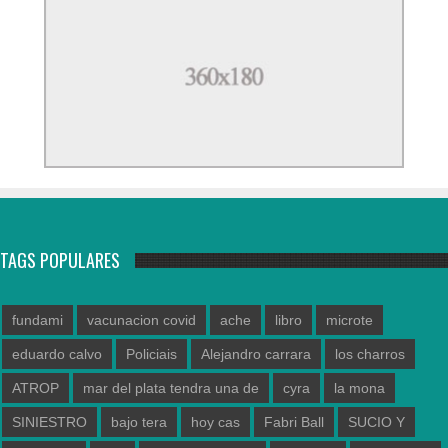
TAGS POPULARES
fundami
vacunacion covid
ache
libro
microte
eduardo calvo
Policiais
Alejandro carrara
los charros
ATROP
mar del plata tendra una de
cyra
la mona
SINIESTRO
bajo tera
hoy cas
Fabri Ball
SUCIO Y