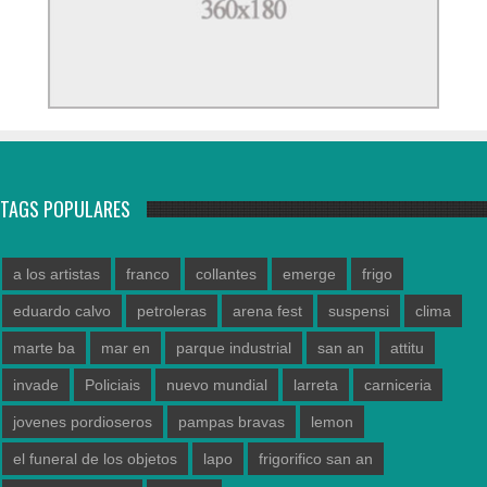
TAGS POPULARES
a los artistas
franco
collantes
emerge
frigo
eduardo calvo
petroleras
arena fest
suspensi
clima
marte ba
mar en
parque industrial
san an
attitu
invade
Policiais
nuevo mundial
larreta
carniceria
jovenes pordioseros
pampas bravas
lemon
el funeral de los objetos
lapo
frigorifico san an