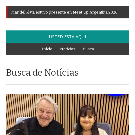
E
L
Í
N
_
USTED ESTA AQUI
Início
→
Notícias
→ Busca
Busca de Notícias