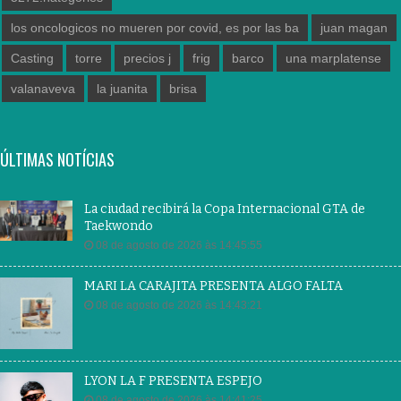
los oncologicos no mueren por covid, es por las ba
juan magan
Casting
torre
precios j
frig
barco
una marplatense
valanaveva
la juanita
brisa
ÚLTIMAS NOTÍCIAS
La ciudad recibirá la Copa Internacional GTA de
Taekwondo
08 de agosto de 2026 às 14:45:55
MARI LA CARAJITA PRESENTA ALGO FALTA
08 de agosto de 2026 às 14:43:21
LYON LA F PRESENTA ESPEJO
08 de agosto de 2026 às 14:41:25