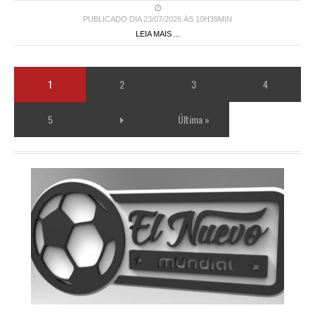
PUBLICADO DIA 23/07/2026 ÀS 10H39MIN
LEIA MAIS ...
1
2
3
4
5
Última »