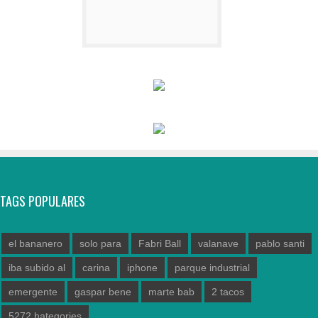
TAGS POPULARES
el bananero
solo para
Fabri Ball
valanave
pablo santi
iba subido al
carina
iphone
parque industrial
emergente
gaspar bene
marte bab
2 tacos
5272.hategories