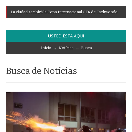
L
a
c
i
u
d
a
d
r
e
c
i
b
i
r
á
l
a
C
o
p
a
I
n
t
e
r
n
a
c
i
o
n
a
l
G
T
A
d
e
T
a
e
k
w
o
n
d
o
USTED ESTA AQUI
Início
→
Notícias
→ Busca
Busca de Notícias