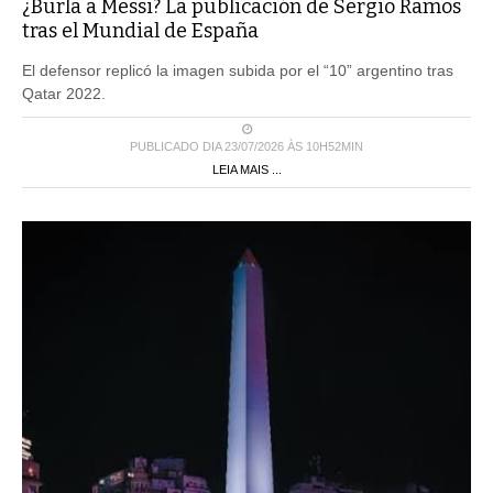
¿Burla a Messi? La publicación de Sergio Ramos
tras el Mundial de España
El defensor replicó la imagen subida por el “10” argentino tras
Qatar 2022.
PUBLICADO DIA 23/07/2026 ÀS 10H52MIN
LEIA MAIS ...