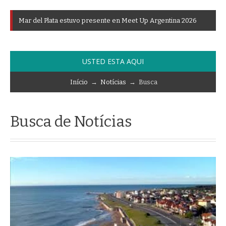
M
a
r
d
e
l
P
l
a
t
a
e
s
t
u
v
o
p
r
e
s
e
n
t
e
e
n
M
e
e
t
U
p
A
r
g
e
n
t
i
n
a
2
0
2
6
USTED ESTA AQUI
Início
→
Notícias
→ Busca
Busca de Notícias