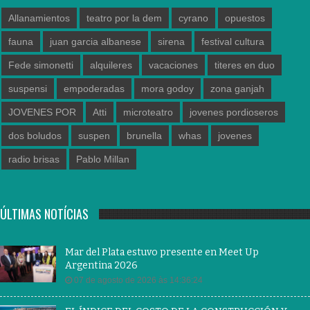
Allanamientos
teatro por la dem
cyrano
opuestos
fauna
juan garcia albanese
sirena
festival cultura
Fede simonetti
alquileres
vacaciones
titeres en duo
suspensi
empoderadas
mora godoy
zona ganjah
JOVENES POR
Atti
microteatro
jovenes pordioseros
dos boludos
suspen
brunella
whas
jovenes
radio brisas
Pablo Millan
ÚLTIMAS NOTÍCIAS
Mar del Plata estuvo presente en Meet Up
Argentina 2026
07 de agosto de 2026 às 14:36:24