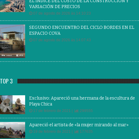
EL ÍNDICE DEL COSTO DE LA CONSTRUCCIÓN Y
VARIACIÓN DE PRECIOS
07 de agosto de 2026 às 14:10:23
SEGUNDO ENCUENTRO DEL CICLO BORDES EN EL
ESPACIO COVA
07 de agosto de 2026 às 14:07:43
TOP 3
Exclusivo: Apareció una hermana de la escultura de
Playa Chica
17 de febrero de 2021 |
299555
Apareció el artista de «la mujer mirando al mar»
19 de febrero de 2021 |
177635