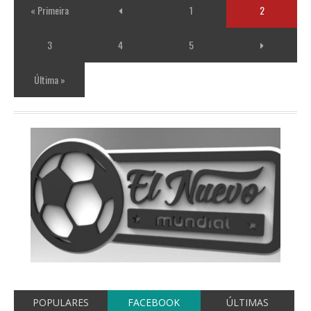
« Primeira
1
2
3
4
5
Última »
POPULARES
FACEBOOK
ÚLTIMAS