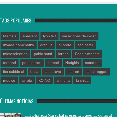
TAGS POPULARES
Marcela
aberrant
lyon la f
vacaciones de invier
Invade Kamchatka
dracula
el brote
san peter
microseleccion
pablo santi
lorena
Fede simonetti
fernand
ponele rock
la mori
Hodgkin
stand up
iba subido al
brisa
la esclava
mar en
panal reggae
medico
larreta
KOINO
la mona
la shica
ÚLTIMAS NOTÍCIAS
La Biblioteca Marechal presenta la agenda cultural