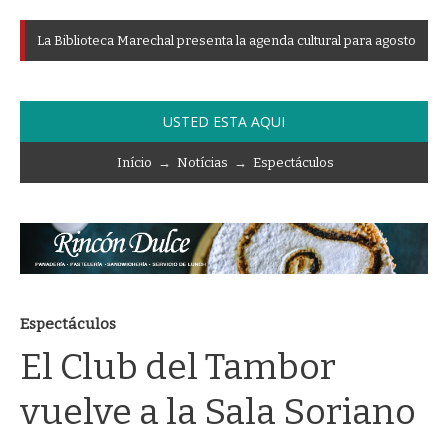
L
a
B
i
b
l
i
o
t
e
c
a
M
a
r
e
c
h
a
l
p
r
e
s
e
n
t
a
l
a
a
g
e
n
d
a
c
u
l
t
u
r
a
l
p
a
r
a
a
g
o
s
t
o
USTED ESTA AQUI
Início
→
Notícias
→
Espectáculos
Espectáculos
El Club del Tambor
vuelve a la Sala Soriano