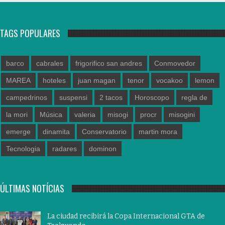
TAGS POPULARES
barco
cabrales
frigorifico san andres
Conmovedor
MAREA
hoteles
juan magan
tenor
vocakoo
lemon
campedrinos
suspensi
2 tacos
Horoscopo
regla de
la mori
Música
valeria
misogi
procr
misogini
emerge
dinamita
Conservatorio
martin mora
Tecnologia
radares
dominon
ÚLTIMAS NOTÍCIAS
La ciudad recibirá la Copa Internacional GTA de