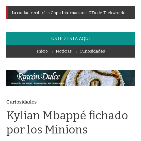
L
a
c
i
u
d
a
d
r
e
c
i
b
i
r
á
l
a
C
o
p
a
I
n
t
e
r
n
a
c
i
o
n
a
l
G
T
A
d
e
T
a
e
k
w
o
n
d
o
USTED ESTA AQUI
Início
→
Notícias
→
Curiosidades
Curiosidades
Kylian Mbappé fichado
por los Minions