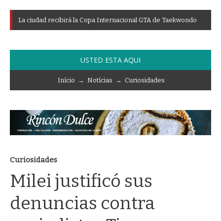
L
a
c
i
u
d
a
d
r
e
c
i
b
i
r
á
l
a
C
o
p
a
I
n
t
e
r
n
a
c
i
o
n
a
l
G
T
A
d
e
T
a
e
k
w
o
n
d
o
USTED ESTA AQUI
Início
→
Notícias
→
Curiosidades
Curiosidades
Milei justificó sus
denuncias contra