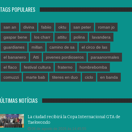
TAGS POPULARES
san an
divina
fabiio
oktu
san peter
roman jo
gaspar bene
los charr
attitu
polina
lavandera
guardianes
millan
camino de sa
el circo de las
el bananero
Atti
jovenes pordioseros
paraanormales
el flaco
festival cultura
fraterno
hombrebomba
comuzzi
marte bab
titeres en duo
ciclo
en banda
ÚLTIMAS NOTÍCIAS
La ciudad recibirá la Copa Internacional GTA de
Taekwondo
08 de agosto de 2026 às 14:45:55