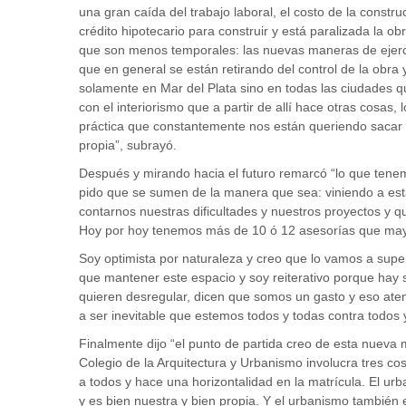
una gran caída del trabajo laboral, el costo de la constr
crédito hipotecario para construir y está paralizada la 
que son menos temporales: las nuevas maneras de ejercer l
que en general se están retirando del control de la obr
solamente en Mar del Plata sino en todas las ciudades 
con el interiorismo que a partir de allí hace otras cosas
práctica que constantemente nos están queriendo sacar
propia”, subrayó.
Después y mirando hacia el futuro remarcó “lo que tenem
pido que se sumen de la manera que sea: viniendo a est
contarnos nuestras dificultades y nuestros proyectos y q
Hoy por hoy tenemos más de 10 ó 12 asesorías que may
Soy optimista por naturaleza y creo que lo vamos a sup
que mantener este espacio y soy reiterativo porque hay 
quieren desregular, dicen que somos un gasto y eso aten
a ser inevitable que estemos todos y todas contra todos 
Finalmente dijo “el punto de partida creo de esta nueva
Colegio de la Arquitectura y Urbanismo involucra tres cos
a todos y hace una horizontalidad en la matrícula. El urb
y es bien nuestra y bien propia. Y el urbanismo también 