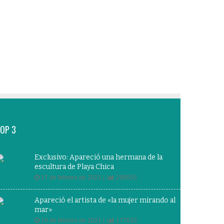
OP 3
Exclusivo: Apareció una hermana de la
escultura de Playa Chica
17 de febrero de 2021 |
299553
Apareció el artista de «la mujer mirando al
mar»
19 de febrero de 2021 |
177633