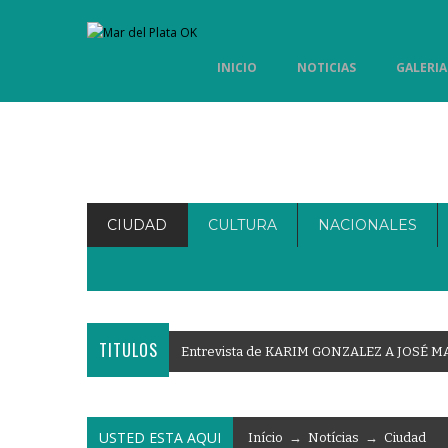
INICIO
NOTICIAS
GALERIA
CIUDAD
CULTURA
NACIONALES
TITULOS
E
n
t
r
e
v
i
s
t
a
d
e
K
A
R
I
M
G
O
N
Z
A
L
E
Z
A
J
O
S
É
M
USTED ESTA AQUI
Início
→
Notícias
→
Ciudad