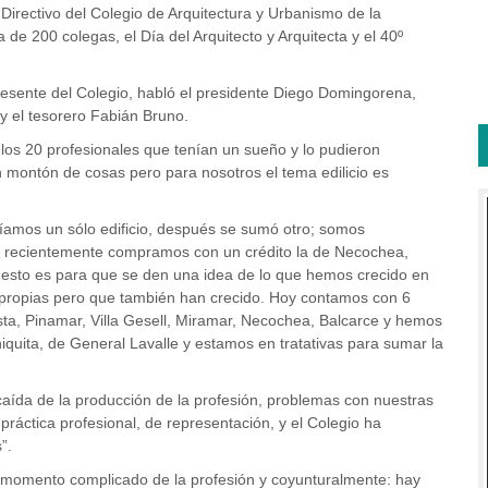
Directivo del Colegio de Arquitectura y Urbanismo de la
a de 200 colegas, el Día del Arquitecto y Arquitecta y el 40º
presente del Colegio, habló el presidente Diego Domingorena,
y el tesorero Fabián Bruno.
a los 20 profesionales que tenían un sueño y lo pudieron
 montón de cosas pero para nosotros el tema edilicio es
íamos un sólo edificio, después se sumó otro; somos
ll, recientemente compramos con un crédito la de Necochea,
sto es para que se den una idea de lo que hemos crecido en
 propias pero que también han crecido. Hoy contamos con 6
ta, Pinamar, Villa Gesell, Miramar, Necochea, Balcarce y hemos
uita, de General Lavalle y estamos en tratativas para sumar la
caída de la producción de la profesión, problemas con nuestras
ráctica profesional, de representación, y el Colegio ha
”.
 momento complicado de la profesión y coyunturalmente: hay