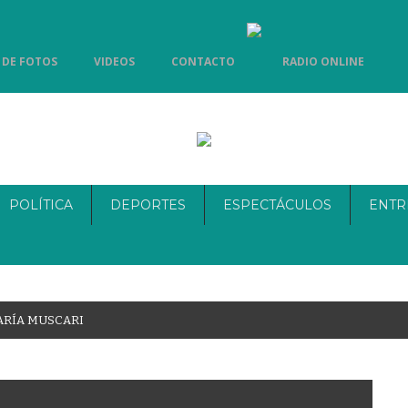
 DE FOTOS
VIDEOS
CONTACTO
RADIO ONLINE
POLÍTICA
DEPORTES
ESPECTÁCULOS
ENTR
A
R
Í
A
M
U
S
C
A
R
I