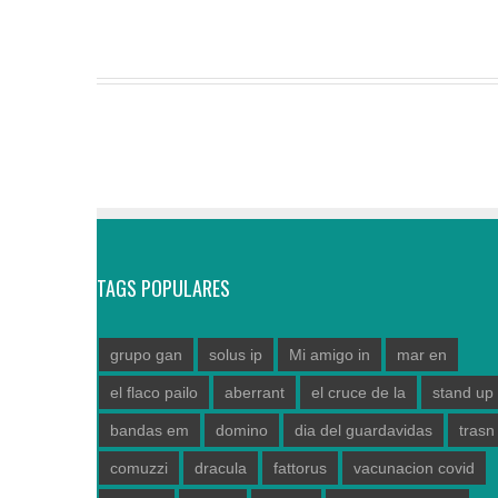
TAGS POPULARES
grupo gan
solus ip
Mi amigo in
mar en
el flaco pailo
aberrant
el cruce de la
stand up
bandas em
domino
dia del guardavidas
trasn
comuzzi
dracula
fattorus
vacunacion covid