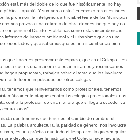
ucción está más del doble de lo que fue históricamente, no hay
obra pública”, apuntó. Y sumado a esto “tenemos otras cuestiones
a profesión, la inteligencia artificial, el tema de los Municipios
a y eso nos provoca una catarata de obra clandestina que hay no
que componen el Distrito. Problemas como estas incumbencias,
, los informes de impacto ambiental y el urbanismo que es una
 de todos lados y que sabemos que es una incumbencia bien
os que hacer es preservar este espacio, que es el Colegio. Les
a fiesta que es una manera de estar, mirarnos y reconocernos,
ue hagan propuestas, trabajen sobre el tema que los involucra.
ormente fueron impulsadas por otros colegas.
erar, tenemos que reinventarnos como profesionales, tenemos
sistemáticamente ataques contra los colegios profesionales, nos
ta contra la profesión de una manera que si llega a suceder va
y contra todas”.
 mirada que tenemos que tener es el cambio de nombre, el
as. La palabra arquitectura, la paridad de género, nos involucra
anismo, es una práctica que todo el tiempo nos la quieren quitar
es una devolución que la matrícula y el Colegio hace hacia la