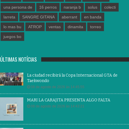
una persona de
16 perros
naranja b
solus
colecti
larreta
SANGRE GITANA
aberrant
en banda
lo mas bu
ATROP
ventas
dinamita
torreo
juegos bo
ÚLTIMAS NOTÍCIAS
La ciudad recibirá la Copa Internacional GTA de
Taekwondo
08 de agosto de 2026 às 14:45:55
MARI LA CARAJITA PRESENTA ALGO FALTA
08 de agosto de 2026 às 14:43:21