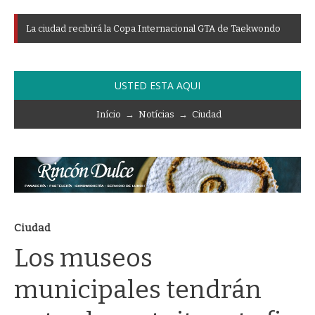
L
a
c
i
u
d
a
d
r
e
c
i
b
i
r
á
l
a
C
o
p
a
I
n
t
e
r
n
a
c
i
o
n
a
l
G
T
A
d
e
T
a
e
k
w
o
n
d
o
USTED ESTA AQUI
Início
→
Notícias
→
Ciudad
Ciudad
Los museos
municipales tendrán