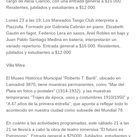
cargo de Alicia Ciancio, con una entrada general a $15.000.
Residentes, jubilados y estudiantes a $12.000.
Lunes 23 a las 19, Los Mareados Tango Club interpreta a
Piazzolla. Formado por Gabriela Cebrián en piano, Elizabeth
Gautin en fagot, Federico Lera en saxos, Ariel Robles en bajo y
Juan Pablo Santiago Medina en batería, interpretarán un
variado repertorio. Entrada general a $16.000. Residentes,
jubilados y estudiantes a $12.000
Villa Mitre
El Museo Histórico Municipal “Roberto T. Barili”, ubicado en
Lamadrid 3870, tiene muestras permanentes, como “Mar del
Plata en fotos y postales” (1914-1932), y las muestras
temporarias “Trajes de época, usos y costumbres 1910/1950” y
“A 47 años de la primera estrella”, que apunta a reflejar todo lo
acontecido en nuestra ciudad como subsede del Mundial 78.
En cuanto a las actividades programadas, este sábado 21 a las
21 se llevará a cabo la obra de teatro inmersiva “El futuro es
Patrimonio”. Entrada general a $25000. Jubilados, estudiantes y