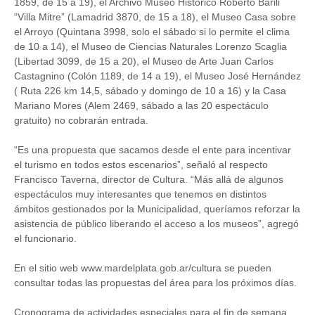
1859, de 15 a 19), el Archivo Museo Histórico Roberto Barili
“Villa Mitre” (Lamadrid 3870, de 15 a 18), el Museo Casa sobre
el Arroyo (Quintana 3998, solo el sábado si lo permite el clima
de 10 a 14), el Museo de Ciencias Naturales Lorenzo Scaglia
(Libertad 3099, de 15 a 20), el Museo de Arte Juan Carlos
Castagnino (Colón 1189, de 14 a 19), el Museo José Hernández
( Ruta 226 km 14,5, sábado y domingo de 10 a 16) y la Casa
Mariano Mores (Alem 2469, sábado a las 20 espectáculo
gratuito) no cobrarán entrada.
“Es una propuesta que sacamos desde el ente para incentivar
el turismo en todos estos escenarios”, señaló al respecto
Francisco Taverna, director de Cultura. “Más allá de algunos
espectáculos muy interesantes que tenemos en distintos
ámbitos gestionados por la Municipalidad, queríamos reforzar la
asistencia de público liberando el acceso a los museos”, agregó
el funcionario.
En el sitio web www.mardelplata.gob.ar/cultura se pueden
consultar todas las propuestas del área para los próximos días.
Cronograma de actividades especiales para el fin de semana