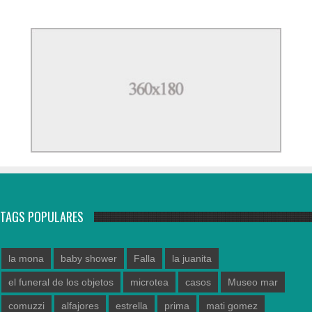
TAGS POPULARES
la mona
baby shower
Falla
la juanita
el funeral de los objetos
microtea
casos
Museo mar
comuzzi
alfajores
estrella
prima
mati gomez