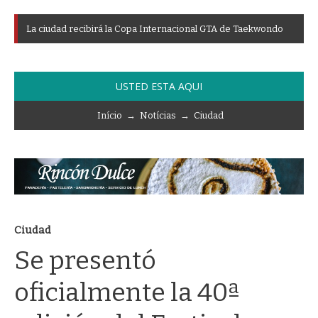
L
a
c
i
u
d
a
d
r
e
c
i
b
i
r
á
l
a
C
o
p
a
I
n
t
e
r
n
a
c
i
o
n
a
l
G
T
A
d
e
T
a
e
k
w
o
n
d
o
USTED ESTA AQUI
Início
→
Notícias
→
Ciudad
Ciudad
Se presentó
oficialmente la 40ª