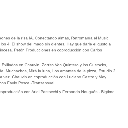
ones de la risa IA, Conectando almas, Retromanía el Music
s los 4, El show del mago sin dientes, Hay que darle el gusto a
rincesa. Petón Producciones en coproducción con Carlos
, Exiliados en Chauvin, Zorrito Von Quintero y los Gustocks,
rda, Muchachos, Mirá la luna, Los amantes de la pizza, Estudio 2,
ra vez. Chauvin en coproducción con Luciano Castro y Mey
 con Favio Posca -Transensual
producción con Ariel Pastocchi y Fernando Nougués - Bigtime