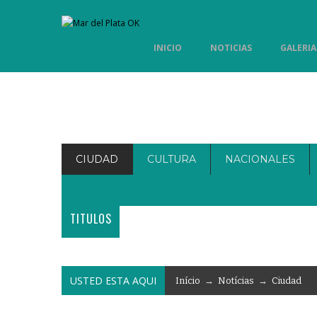
INICIO
NOTICIAS
GALERIA
CIUDAD
CULTURA
NACIONALES
TITULOS
USTED ESTA AQUI
Início
→
Notícias
→
Ciudad