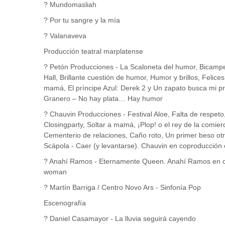
? Mundomasliah
? Por tu sangre y la mía
? Valanaveva
Producción teatral marplatense
? Petón Producciones - La Scaloneta del humor, Bicampe
Hall, Brillante cuestión de humor, Humor y brillos, Felice
mamá, El príncipe Azul: Derek 2 y Un zapato busca mi p
Granero – No hay plata… Hay humor
? Chauvin Producciones - Festival Aloe, Falta de respeto
Closingparty, Soltar a mamá, ¡Plop! o el rey de la comie
Cementerio de relaciones, Caño roto, Un primer beso ot
Scápola - Caer (y levantarse). Chauvin en coproducción
? Anahí Ramos - Eternamente Queen. Anahí Ramos en co
woman
? Martín Barriga / Centro Novo Ars - Sinfonía Pop
Escenografía
? Daniel Casamayor - La lluvia seguirá cayendo