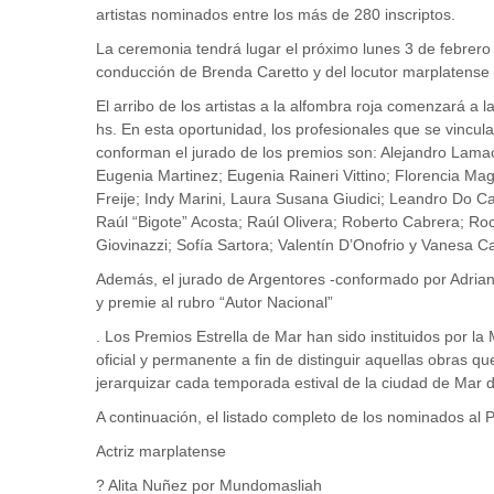
artistas nominados entre los más de 280 inscriptos.
La ceremonia tendrá lugar el próximo lunes 3 de febrero e
conducción de Brenda Caretto y del locutor marplatense
El arribo de los artistas a la alfombra roja comenzará a
hs. En esta oportunidad, los profesionales que se vincu
conforman el jurado de los premios son: Alejandro Lama
Eugenia Martinez; Eugenia Raineri Vittino; Florencia Ma
Freije; Indy Marini, Laura Susana Giudici; Leandro Do Ca
Raúl “Bigote” Acosta; Raúl Olivera; Roberto Cabrera; Roc
Giovinazzi; Sofía Sartora; Valentín D’Onofrio y Vanesa C
Además, el jurado de Argentores -conformado por Adriana 
y premie al rubro “Autor Nacional”
. Los Premios Estrella de Mar han sido instituidos por l
oficial y permanente a fin de distinguir aquellas obras qu
jerarquizar cada temporada estival de la ciudad de Mar d
A continuación, el listado completo de los nominados al 
Actriz marplatense
? Alita Nuñez por Mundomasliah