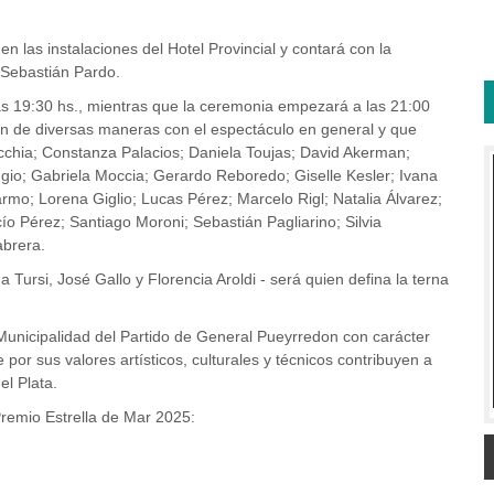
n las instalaciones del Hotel Provincial y contará con la
 Sebastián Pardo.
 las 19:30 hs., mientras que la ceremonia empezará a las 21:00
lan de diversas maneras con el espectáculo en general y que
cchia; Constanza Palacios; Daniela Toujas; David Akerman;
ggio; Gabriela Moccia; Gerardo Reboredo; Giselle Kesler; Ivana
rmo; Lorena Giglio; Lucas Pérez; Marcelo Rigl; Natalia Álvarez;
ío Pérez; Santiago Moroni; Sebastián Pagliarino; Silvia
abrera.
Tursi, José Gallo y Florencia Aroldi - será quien defina la terna
a Municipalidad del Partido de General Pueyrredon con carácter
e por sus valores artísticos, culturales y técnicos contribuyen a
el Plata.
Premio Estrella de Mar 2025: