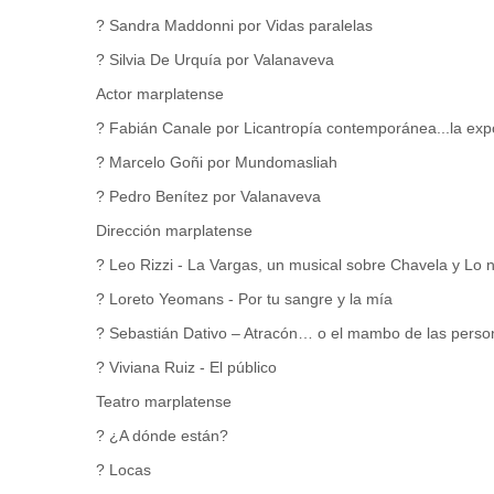
? Sandra Maddonni por Vidas paralelas
? Silvia De Urquía por Valanaveva
Actor marplatense
? Fabián Canale por Licantropía contemporánea...la exp
? Marcelo Goñi por Mundomasliah
? Pedro Benítez por Valanaveva
Dirección marplatense
? Leo Rizzi - La Vargas, un musical sobre Chavela y Lo n
? Loreto Yeomans - Por tu sangre y la mía
? Sebastián Dativo – Atracón… o el mambo de las perso
? Viviana Ruiz - El público
Teatro marplatense
? ¿A dónde están?
? Locas