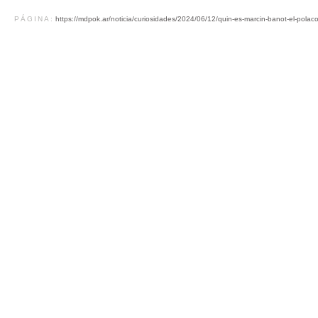
PÁGINA:
https://mdpok.ar/noticia/curiosidades/2024/06/12/quin-es-marcin-banot-el-polac